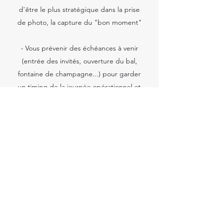
d'être le plus stratégique dans la prise
de photo, la capture du "bon moment"
- Vous prévenir des échéances à venir
(entrée des invités, ouverture du bal,
fontaine de champagne...) pour garder
un timing de la journée opérationnel et
éviter les retards dans la suite des
événements (essentiel pour le traiteur)
Et encore bien d'autres éléments...
Cette mise en place d'une
programmation précise, établie au
préalable entre nous vous permettra de
vous décharger le jour J, sans avoir à